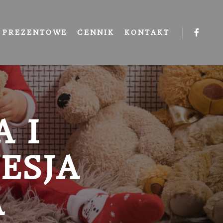
 PREZENTOWE
CENNIK
KONTAKT
 I
ESJA
A