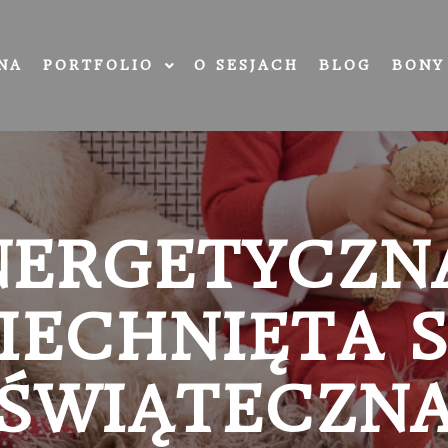
NA
PORTFOLIO
O SESJACH
BLOG
BONY
NERGETYCZNA
IECHNIĘTA S
ŚWIĄTECZN