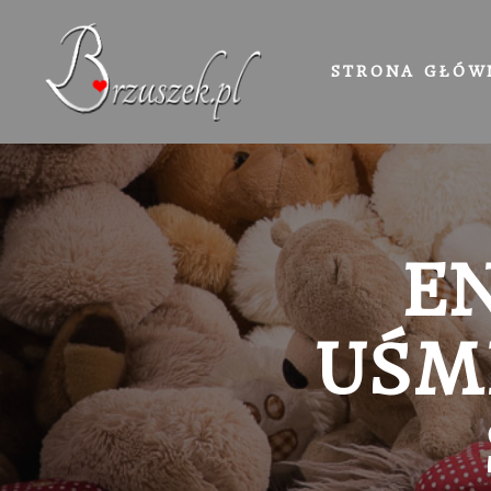
STRONA GŁÓW
E
UŚM