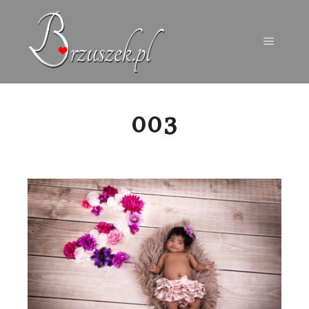
Menu g
003