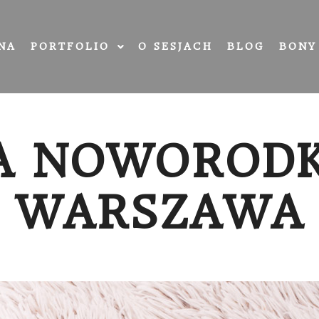
NA
PORTFOLIO
O SESJACH
BLOG
BONY
JA NOWOROD
WARSZAWA