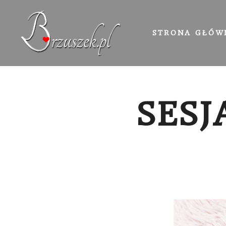
STRONA GŁÓW
SES