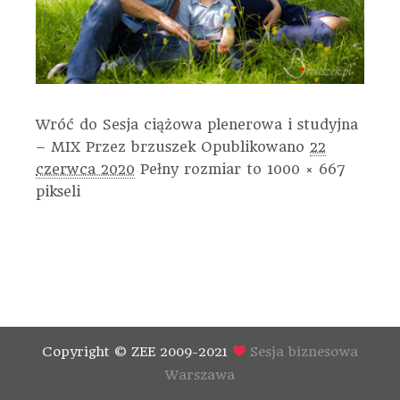
Wróć do Sesja ciążowa plenerowa i studyjna
– MIX
Przez
brzuszek
Opublikowano
22
czerwca 2020
Pełny rozmiar to
1000 × 667
pikseli
Copyright © ZEE 2009-2021
Sesja biznesowa
Warszawa