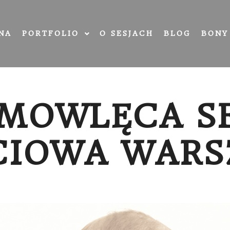
NA
PORTFOLIO
O SESJACH
BLOG
BONY
EMOWLĘCA SE
CIOWA WAR