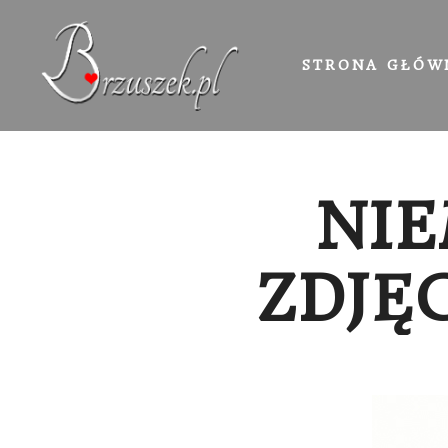
STRONA GŁÓW
NI
ZDJĘ